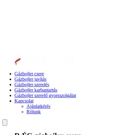
Gázbojler csere
Gázbojler javítás
Gázbojler szerelés
Gázbojler karbantartás
Gázbojler szerelő gyorsszolgálat
Kapcsolat
Ajánlatkérés
Rólunk