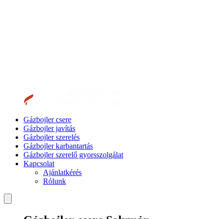
Gázbojler csere
Gázbojler javítás
Gázbojler szerelés
Gázbojler karbantartás
Gázbojler szerelő gyorsszolgálat
Kapcsolat
Ajánlatkérés
Rólunk