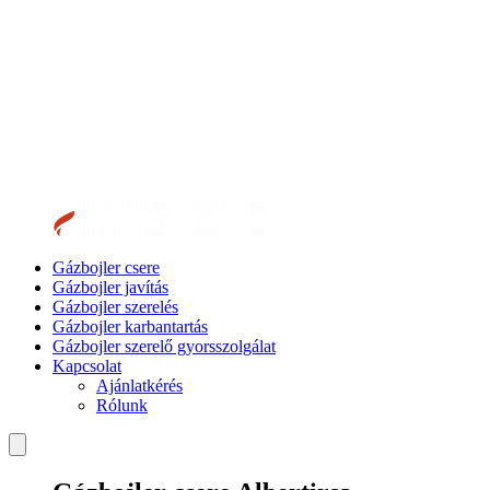
Gázbojler csere
Gázbojler javítás
Gázbojler szerelés
Gázbojler karbantartás
Gázbojler szerelő gyorsszolgálat
Kapcsolat
Ajánlatkérés
Rólunk