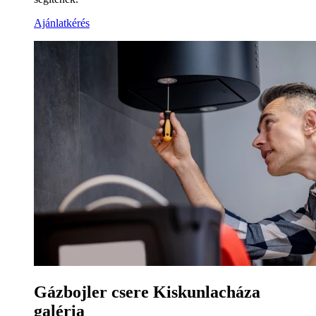
Ajánlatkérés
Gázbojler csere Kiskunlacháza
galéria