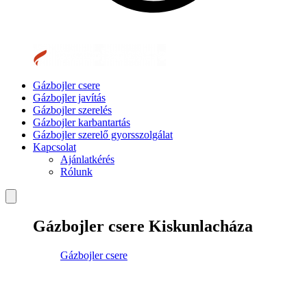
Gázbojler csere
Gázbojler javítás
Gázbojler szerelés
Gázbojler karbantartás
Gázbojler szerelő gyorsszolgálat
Kapcsolat
Ajánlatkérés
Rólunk
Gázbojler csere Kiskunlacháza
Gázbojler csere