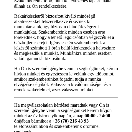
Szakembereink több, mint két évtizedes tapasztalattal
állnak az Ön rendelkezésére.
Raktárkészletről biztosított kiváló minőségű
alkatrészekkel felszerelkezve érkeznek ki
munkatársaink, így biztosan el tudják végezni
munkájukat. Szakembereink minden esetben arra
törekednek, hogy a lehető legolcsóbban végezzék el a
Gázbojler cseréjét. Igény esetén szakembereink a
jelzéstől számított 1 órán belül kiérkeznek a helyszínre
és megkezdik a munkát. Munkánkra minden esetben
valódi garanciát biztosítunk.
Ha Ön is szeretné igénybe venni a segítségünket, kérem
hívjon minket és egyeztessen le velünk egy időpontot,
amikor szakemberünket fogadni tudja a munka
elvégzése céljából. Válassza a kiváló minőséget és a
remek szakértelmet, azaz válasszon minket.
Ha megválaszolatlan kérdései maradtak vagy Ön is
szeretné igénybe venni a segítségünket kérem hívjon
minket az év bármelyik napján, a nap
00:00 - 24:00
órájában bármikor a
+36 (70) 216 43 93
telefonszámunkon és szakembereink örömmel
segítenek.