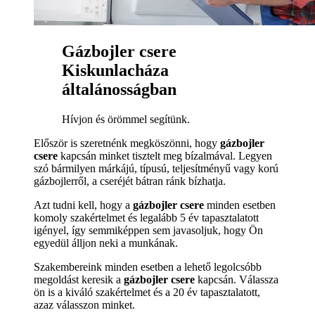
Gázbojler csere
Kiskunlacháza
általánosságban
Hívjon és örömmel segítünk.
Először is szeretnénk megköszönni, hogy
gázbojler
csere
kapcsán minket tisztelt meg bízalmával. Legyen
szó bármilyen márkájú, típusú, teljesítményű vagy korú
gázbojlerről, a cseréjét bátran ránk bízhatja.
Azt tudni kell, hogy a
gázbojler csere
minden esetben
komoly szakértelmet és legalább 5 év tapasztalatott
igényel, így semmiképpen sem javasoljuk, hogy Ön
egyedül álljon neki a munkának.
Szakembereink minden esetben a lehető legolcsóbb
megoldást keresik a
gázbojler csere
kapcsán. Válassza
ön is a kiváló szakértelmet és a 20 év tapasztalatott,
azaz válasszon minket.