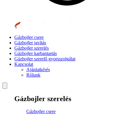
Gázbojler csere
Gázbojler javítás
Gázbojler szerelés
Gázbojler karbantartás
Gázbojler szerelő gyorsszolgálat
Kapcsolat
Ajánlatkérés
Rólunk
Gázbojler szerelés
Gázbojler csere