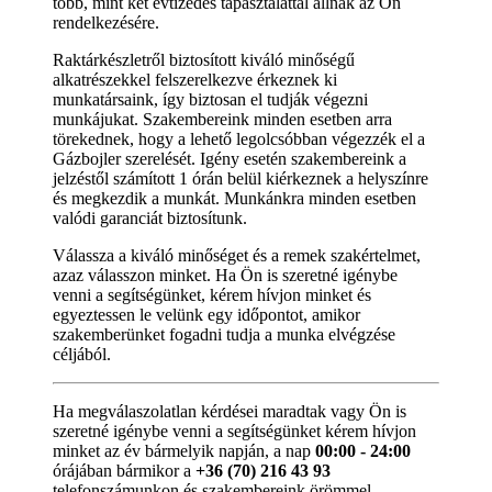
több, mint két évtizedes tapasztalattal állnak az Ön
rendelkezésére.
Raktárkészletről biztosított kiváló minőségű
alkatrészekkel felszerelkezve érkeznek ki
munkatársaink, így biztosan el tudják végezni
munkájukat. Szakembereink minden esetben arra
törekednek, hogy a lehető legolcsóbban végezzék el a
Gázbojler szerelését. Igény esetén szakembereink a
jelzéstől számított 1 órán belül kiérkeznek a helyszínre
és megkezdik a munkát. Munkánkra minden esetben
valódi garanciát biztosítunk.
Válassza a kiváló minőséget és a remek szakértelmet,
azaz válasszon minket. Ha Ön is szeretné igénybe
venni a segítségünket, kérem hívjon minket és
egyeztessen le velünk egy időpontot, amikor
szakemberünket fogadni tudja a munka elvégzése
céljából.
Ha megválaszolatlan kérdései maradtak vagy Ön is
szeretné igénybe venni a segítségünket kérem hívjon
minket az év bármelyik napján, a nap
00:00 - 24:00
órájában bármikor a
+36 (70) 216 43 93
telefonszámunkon és szakembereink örömmel