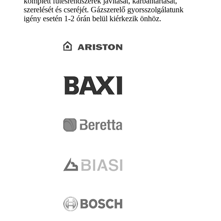
komplett fűtésrendszerek javítását, karbantartását,
szerelését és cseréjét. Gázszerelő gyorsszolgálatunk
igény esetén 1-2 órán belül kiérkezik önhöz.