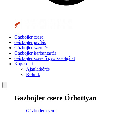
Gázbojler csere
Gázbojler javítás
Gázbojler szerelés
Gázbojler karbantartás
Gázbojler szerelő gyorsszolgálat
Kapcsolat
Ajánlatkérés
Rólunk
Gázbojler csere Őrbottyán
Gázbojler csere