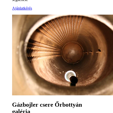
Ajánlatkérés
Gázbojler csere Őrbottyán
galéria