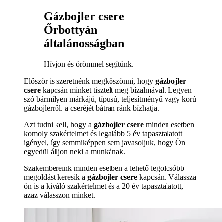
Gázbojler csere
Őrbottyán
általánosságban
Hívjon és örömmel segítünk.
Először is szeretnénk megköszönni, hogy
gázbojler
csere
kapcsán minket tisztelt meg bízalmával. Legyen
szó bármilyen márkájú, típusú, teljesítményű vagy korú
gázbojlerről, a cseréjét bátran ránk bízhatja.
Azt tudni kell, hogy a
gázbojler csere
minden esetben
komoly szakértelmet és legalább 5 év tapasztalatott
igényel, így semmiképpen sem javasoljuk, hogy Ön
egyedül álljon neki a munkának.
Szakembereink minden esetben a lehető legolcsóbb
megoldást keresik a
gázbojler csere
kapcsán. Válassza
ön is a kiváló szakértelmet és a 20 év tapasztalatott,
azaz válasszon minket.