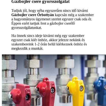
Gázbojler csere gyorsszolgálat
Tudjuk jól, hogy néha egyszerűen nincs idő kivárni
Gázbojler csere Őrbottyán
kapcsán még a szakember
a hagyományos ügymenet szerint egyszer csak oda ér.
Éppen ezért tartjuk fent a gázbojler cserélő
gyorsszolgálatunkat.
Ha önnek sincs ideje kivárni még egy szakember
egyszer csak kiér önhöz, akkor jelezze nekünk és
szakembereink 1-2 órán belül kiérkeznek önhöz és
megkezdik a munkát.