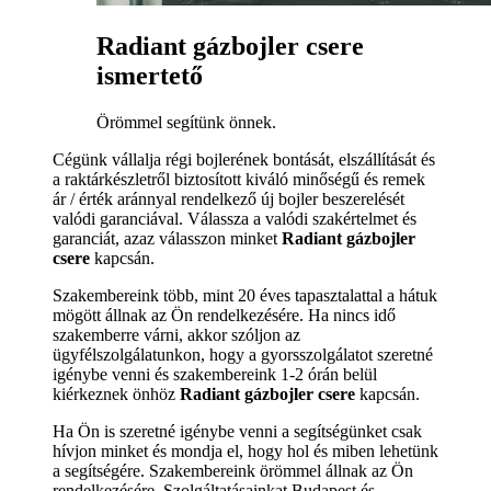
Radiant gázbojler csere
ismertető
Örömmel segítünk önnek.
Cégünk vállalja régi bojlerének bontását, elszállítását és
a raktárkészletről biztosított kiváló minőségű és remek
ár / érték aránnyal rendelkező új bojler beszerelését
valódi garanciával. Válassza a valódi szakértelmet és
garanciát, azaz válasszon minket
Radiant gázbojler
csere
kapcsán.
Szakembereink több, mint 20 éves tapasztalattal a hátuk
mögött állnak az Ön rendelkezésére. Ha nincs idő
szakemberre várni, akkor szóljon az
ügyfélszolgálatunkon, hogy a gyorsszolgálatot szeretné
igénybe venni és szakembereink 1-2 órán belül
kiérkeznek önhöz
Radiant gázbojler csere
kapcsán.
Ha Ön is szeretné igénybe venni a segítségünket csak
hívjon minket és mondja el, hogy hol és miben lehetünk
a segítségére. Szakembereink örömmel állnak az Ön
rendelkezésére. Szolgáltatásainkat Budapest és