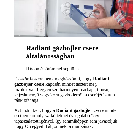
Radiant gázbojler csere
általánosságban
Hívjon és örömmel segítünk.
Először is szeretnénk megköszönni, hogy
Radiant
gázbojler csere
kapcsán minket tisztelt meg
bízalmával. Legyen szó bármilyen márkájú, típusú,
teljesítményű vagy korú gázbojlerről, a cseréjét bátran
ránk bízhatja.
Azt tudni kell, hogy a
Radiant gázbojler csere
minden
esetben komoly szakértelmet és legalább 5 év
tapasztalatott igényel, így semmiképpen sem javasoljuk,
hogy Ön egyedül álljon neki a munkának.