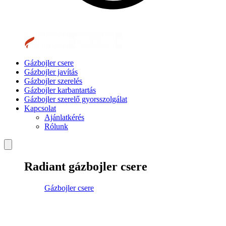
Gázbojler csere
Gázbojler javítás
Gázbojler szerelés
Gázbojler karbantartás
Gázbojler szerelő gyorsszolgálat
Kapcsolat
Ajánlatkérés
Rólunk
Radiant gázbojler csere
Gázbojler csere