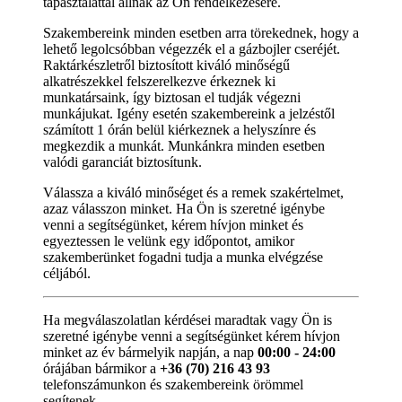
tapasztalattal állnak az Ön rendelkezésére.
Szakembereink minden esetben arra törekednek, hogy a
lehető legolcsóbban végezzék el a gázbojler cseréjét.
Raktárkészletről biztosított kiváló minőségű
alkatrészekkel felszerelkezve érkeznek ki
munkatársaink, így biztosan el tudják végezni
munkájukat. Igény esetén szakembereink a jelzéstől
számított 1 órán belül kiérkeznek a helyszínre és
megkezdik a munkát. Munkánkra minden esetben
valódi garanciát biztosítunk.
Válassza a kiváló minőséget és a remek szakértelmet,
azaz válasszon minket. Ha Ön is szeretné igénybe
venni a segítségünket, kérem hívjon minket és
egyeztessen le velünk egy időpontot, amikor
szakemberünket fogadni tudja a munka elvégzése
céljából.
Ha megválaszolatlan kérdései maradtak vagy Ön is
szeretné igénybe venni a segítségünket kérem hívjon
minket az év bármelyik napján, a nap
00:00 - 24:00
órájában bármikor a
+36 (70) 216 43 93
telefonszámunkon és szakembereink örömmel
segítenek.