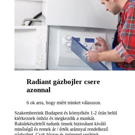
Radiant gázbojler csere
azonnal
6 ok arra, hogy miért minket válasszon.
Szakembereink Budapest és környékén 1-2 órán belül
kiérkeznek önhöz és megkezdik a munkát.
Raktárkészletről tudunk önnek biztosítani kiváló
minőségű és remek ár / érték aránnyal rendelkező
gázbojlert. Csak hívjon és örömmel segítünk.